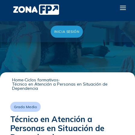
INICIA SESIÓN
LA RED DUAL
GALERÍA 2026
NOTICIAS
CONTACTO
Home
Ciclos formativos
Técnico en Atención a Personas en Situación de
QUIERO EXPONER
Dependencia
Grado Medio
Técnico en Atención a
Personas en Situación de