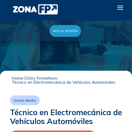
INICIA SESIÓN
LA RED DUAL
GALERÍA 2026
NOTICIAS
CONTACTO
Home
Ciclos formativos
Técnico en Electromecánica de Vehículos Automóviles
QUIERO EXPONER
Grado Medio
Técnico en Electromecánica de
Vehículos Automóviles