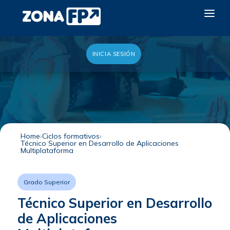
INICIA SESIÓN
LA RED DUAL
GALERÍA 2026
NOTICIAS
CONTACTO
Home
Ciclos formativos
Técnico Superior en Desarrollo de Aplicaciones
QUIERO EXPONER
Multiplataforma
Grado Superior
Técnico Superior en Desarrollo
de Aplicaciones