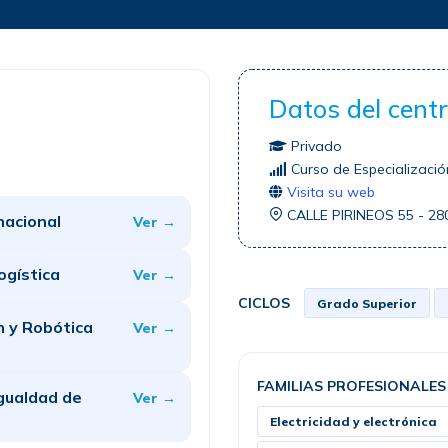
Datos del cent
Privado
Curso de Especializació
Visita su web
CALLE PIRINEOS 55 - 2
nacional
Ver →
ogística
Ver →
CICLOS
Grado Superior
n y Robótica
Ver →
FAMILIAS PROFESIONALES
gualdad de
Ver →
Electricidad y electrónica