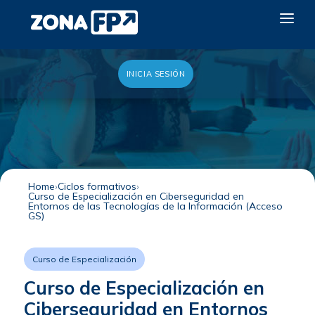
INICIA SESIÓN
LA RED DUAL
GALERÍA 2026
NOTICIAS
CONTACTO
Home
Ciclos formativos
Curso de Especialización en Ciberseguridad en
QUIERO EXPONER
Entornos de las Tecnologías de la Información (Acceso
GS)
Curso de Especialización
Curso de Especialización en
Ciberseguridad en Entornos