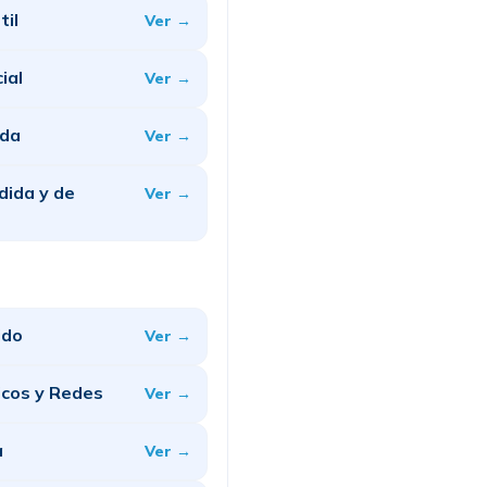
til
Ver →
ial
Ver →
oda
Ver →
dida y de
Ver →
ido
Ver →
icos y Redes
Ver →
a
Ver →