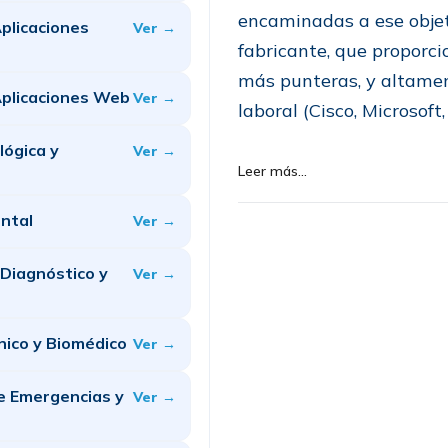
encaminadas a ese objeti
Aplicaciones
Ver →
fabricante, que proporci
más punteras, y altam
Aplicaciones Web
Ver →
laboral (Cisco, Microsoft,
lógica y
Ver →
Leer más...
ntal
Ver →
 Diagnóstico y
Ver →
nico y Biomédico
Ver →
e Emergencias y
Ver →