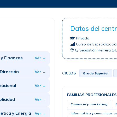
Datos del cent
Privado
Curso de Especializació
C/ Sebastián Herrera 14,
 y Finanzas
Ver →
 Dirección
Ver →
CICLOS
Grado Superior
nacional
Ver →
FAMILIAS PROFESIONALES
blicidad
Ver →
Comercio y marketing
gética y Energía
Ver →
Informatica y comunicacio