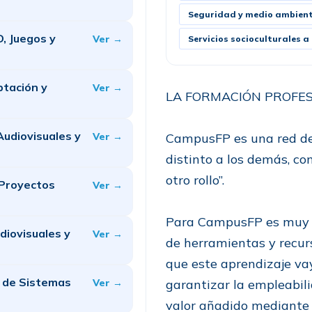
Seguridad y medio ambien
, Juegos y
Ver →
Servicios socioculturales 
ptación y
Ver →
LA FORMACIÓN PROFE
Audiovisuales y
Ver →
CampusFP es una red de
distinto a los demás, c
otro rollo”.
 Proyectos
Ver →
Para CampusFP es muy i
diovisuales y
Ver →
de herramientas y recurs
que este aprendizaje v
n de Sistemas
Ver →
garantizar la empleabili
valor añadido mediante e