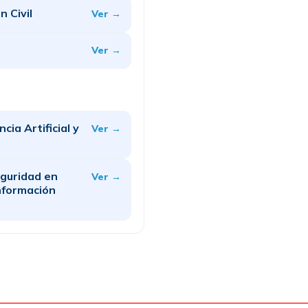
 Civil
Ver →
Ver →
cia Artificial y
Ver →
eguridad en
Ver →
Información