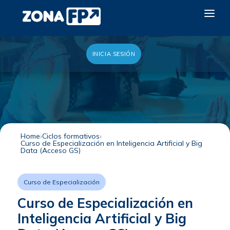
INICIA SESIÓN
LA RED DUAL
GALERÍA 2026
NOTICIAS
CONTACTO
Home
Ciclos formativos
Curso de Especialización en Inteligencia Artificial y Big
QUIERO EXPONER
Data (Acceso GS)
Curso de Especialización
Curso de Especialización en
Inteligencia Artificial y Big