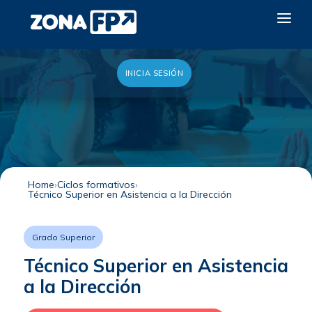
INICIA SESIÓN
LA RED DUAL
GALERÍA 2026
NOTICIAS
CONTACTO
Home
Ciclos formativos
Técnico Superior en Asistencia a la Dirección
QUIERO EXPONER
Grado Superior
Técnico Superior en Asistencia
a la Dirección