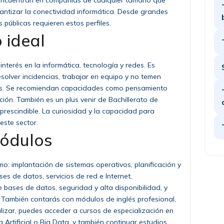
e encuentran en compañías de cualquier tamaño que
antizar la conectividad informática. Desde grandes
públicas requieren estos perfiles.
 ideal
interés en la informática, tecnología y redes. Es
olver incidencias, trabajar en equipo y no temen
tes. Se recomiendan capacidades como pensamiento
ión. También es un plus venir de Bachillerato de
prescindible. La curiosidad y la capacidad para
este sector.
módulos
mo: implantación de sistemas operativos, planificación y
es de datos, servicios de red e Internet,
 bases de datos, seguridad y alta disponibilidad, y
. También contarás con módulos de inglés profesional,
inalizar, puedes acceder a cursos de especialización en
 Artificial o Big Data, y también continuar estudios