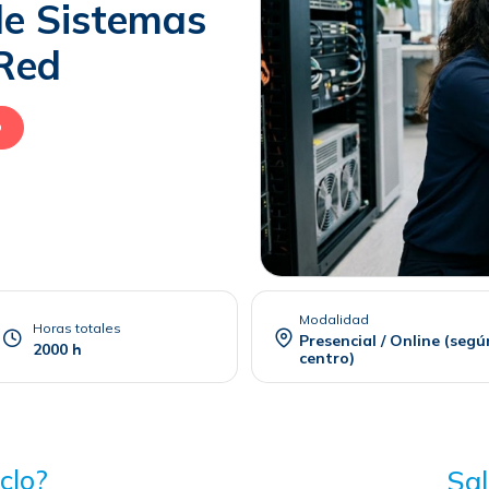
de Sistemas
 Red
O
Modalidad
Horas totales
Presencial / Online (segú
2000 h
centro)
clo?
Sal