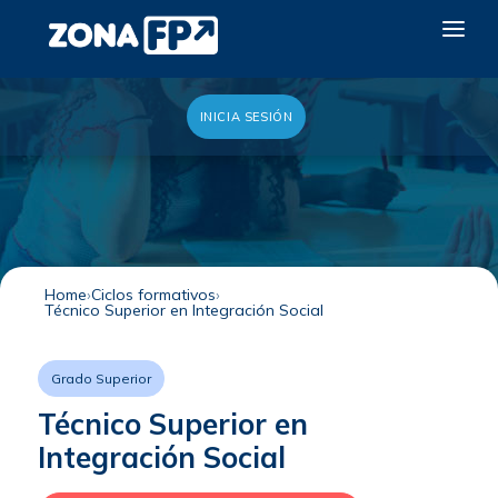
INICIA SESIÓN
LA RED DUAL
GALERÍA 2026
NOTICIAS
CONTACTO
Home
Ciclos formativos
Técnico Superior en Integración Social
QUIERO EXPONER
Grado Superior
Técnico Superior en
Integración Social