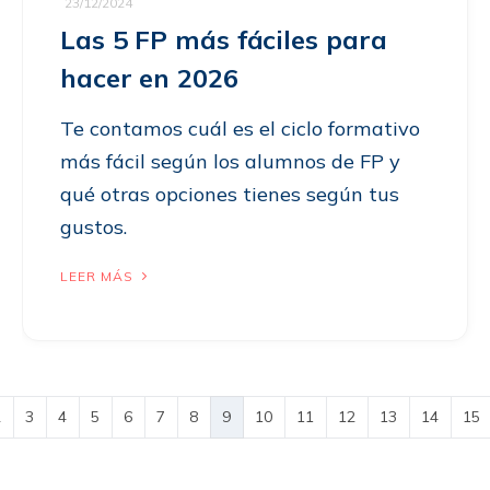
23/12/2024
Las 5 FP más fáciles para
hacer en 2026
Te contamos cuál es el ciclo formativo
más fácil según los alumnos de FP y
qué otras opciones tienes según tus
gustos.
LEER MÁS
2
3
4
5
6
7
8
9
10
11
12
13
14
15