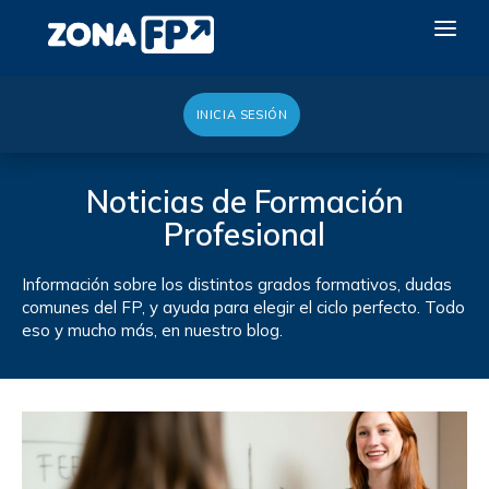
INICIA SESIÓN
LA RED DUAL
GALERÍA 2026
Noticias de Formación
Profesional
NOTICIAS
CONTACTO
Información sobre los distintos grados formativos, dudas
comunes del FP, y ayuda para elegir el ciclo perfecto. Todo
QUIERO EXPONER
eso y mucho más, en nuestro blog.